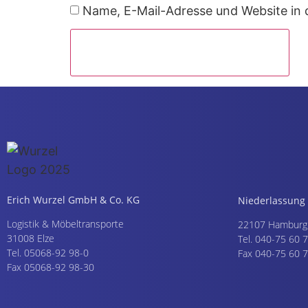
Name, E-Mail-Adresse und Website in
Erich Wurzel GmbH & Co. KG
Niederlassun
Logistik & Möbeltransporte
22107 Hamburg
31008 Elze
Tel. 040-75 60 
Tel. 05068-92 98-0
Fax 040-75 60 
Fax 05068-92 98-30