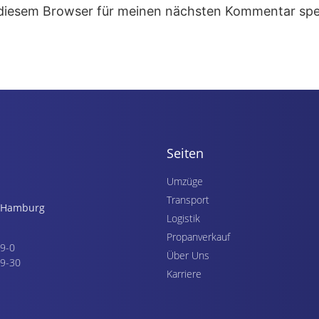
 diesem Browser für meinen nächsten Kommentar spe
Seiten
Umzüge
Transport
g Hamburg
Logistik
Propanverkauf
79-0
Über Uns
79-30
Karriere