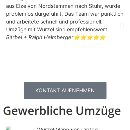
aus Elze von Nordstemmen nach Stuhr, wurde
mi
problemlos durgeführt. Das Team war pünktlich
Ko
und arbeitete schnell und professionell.
Te
Umzüge mit Wurzel sind empfehlenswert.
de
Bärbel + Ralph Heimberger
⭐️⭐️⭐️⭐️⭐️
na
Au
Re
Ma
KONTAKT AUFNEHMEN
Gewerbliche Umzüge